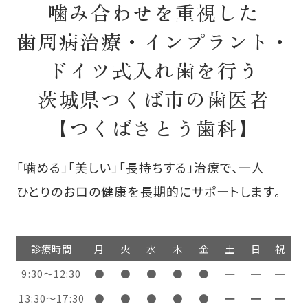
噛み合わせを重視した
歯周病治療・インプラント・
ドイツ式入れ歯を行う
茨城県つくば市の歯医者
【つくばさとう歯科】
「噛める」「美しい」「長持ちする」治療で、一人
ひとりのお口の健康を長期的にサポートします。
診療時間
月
火
水
木
金
土
日
祝
9:30～12:30
●
●
●
●
●
━
━
━
13:30〜17:30
●
●
●
●
●
━
━
━