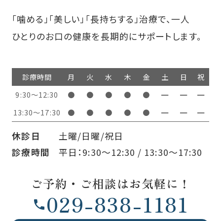
「噛める」「美しい」「長持ちする」治療で、一人
ひとりのお口の健康を長期的にサポートします。
診療時間
月
火
水
木
金
土
日
祝
9:30～12:30
●
●
●
●
●
━
━
━
13:30〜17:30
●
●
●
●
●
━
━
━
休診日
土曜/日曜/祝日
診療時間
平日：9:30～12:30 / 13:30〜17:30
ご予約・ご相談はお気軽に！
029-838-1181