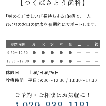
【つくばさとう歯科】
「噛める」「美しい」「長持ちする」治療で、一人
ひとりのお口の健康を長期的にサポートします。
診療時間
月
火
水
木
金
土
日
祝
9:30～12:30
●
●
●
●
●
━
━
━
13:30〜17:30
●
●
●
●
●
━
━
━
休診日
土曜/日曜/祝日
診療時間
平日：9:30～12:30 / 13:30〜17:30
ご予約・ご相談はお気軽に！
029-838-1181