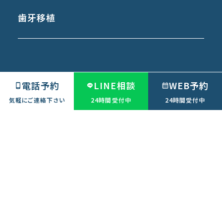
歯牙移植
医療連携施設
電話予約
LINE相談
WEB予約
気軽にご連絡下さい
24時間受付中
24時間受付中
茨城県つくば市の歯医者【つくばさとう歯科】
〒305-0861 茨城県つくば市谷田部６４７１−１
©︎茨城県つくば市の歯医者｜つくばさとう歯科